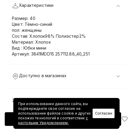
Характеристики
Размер: 40
Цвет: Тёмно-синий
пол: женщины
Состав: Хлопок98% Полиэстер2%
Материал: Хлопок
Вид : Юбки мини
Артикул: 3841MDD15 257112.88_40_251
Доступно в магазинах
Доставка и возврат
При использовании данного сайта, вы
подтверждаете свое согласие на
использование файлов cookie и других
Согласен
похожих технологий в соответствии
с
Добавить в корзину
настоящим Уведомлением.