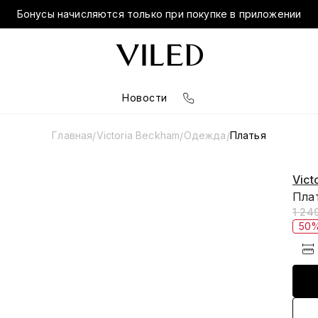
Бонусы начисляются только при покупке в приложении
Новости
Главная
Victoria Beckham
Одежда
Платья
/
/
/
Vict
Пла
1 24
50