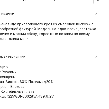
писание
ье-бандо прилегающего кроя из смесовой вискозы с
ообразной фактурой. Модель на одно плечо, застёжка
рючке и молнии сбоку, корсетные вставки по всему
лию, длина мини.
арактеристики
ер: 6
: Розовый
 женщины
ав: Вискоза80% Полиамид20%
риал: Вискоза
: Коктейльные платья
кул: 1225WDR006285A.489_6_251