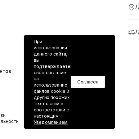
Д
Д
При
использовании
данного сайта,
вы
подтверждаете
нтов
VILED в соцсетях
свое согласие
на
Согласен
использование
файлов cookie и
других похожих
технологий в
соответствии
с
ики
настоящим
альности
Уведомлением.