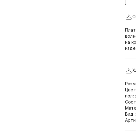
О
Плат
волн
на к
изде
Х
Разм
Цвет
пол:
Сост
Мате
Вид 
Арти