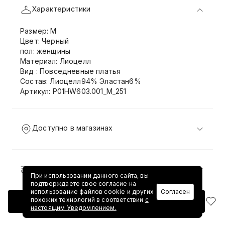
Характеристики
Размер: M
Цвет: Черный
пол: женщины
Материал: Лиоцелл
Вид : Повседневные платья
Состав: Лиоцелл94% Эластан6%
Артикул: P01HW603.001_M_251
Доступно в магазинах
Доставка и возврат
При использовании данного сайта, вы
подтверждаете свое согласие на
использование файлов cookie и других
Согласен
похожих технологий в соответствии
с
Добавить в корзину
настоящим Уведомлением.