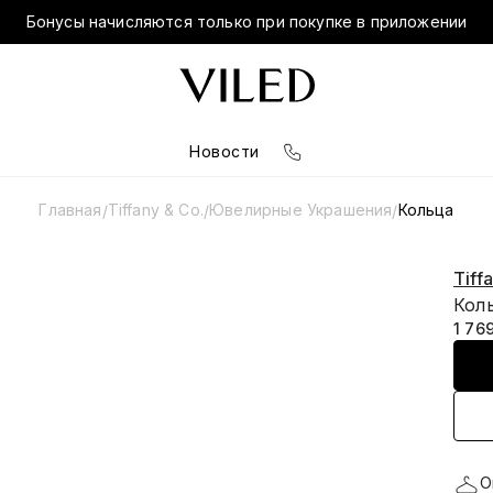
Бонусы начисляются только при покупке в приложении
Новости
Главная
Tiffany & Co.
Ювелирные Украшения
Кольца
/
/
/
Tiff
Коль
1 76
О