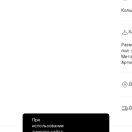
Кольц
Х
Разм
пол:
Мета
Арти
Д
Д
При
использовании
данного сайта,