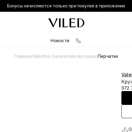
Бонусы начисляются только при покупке в приложении
Новости
Главная
Valentino Garavani
Аксессуары
Перчатки
/
/
/
Vale
Кру
372 
О