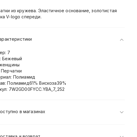
атки из кружева. Эластичное основание, золотистая
ка V-logo спереди.
арактеристики
ер: 7
: Бежевый
 женщины
: Перчатки
риал: Полиамид
ав: Полиамид61% Вискоза39%
кул: 7W2GD00FYCC.YBA_7_252
оступно в магазинах
оставка и возврат