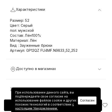
Характеристики
Размер: 52
Цвет: Серый
пол: мужской
Состав: Лён100%
Материал: Лён
Вид : Зауженные брюки
Артикул: GP12QZ FU4MF.N9833_52_252
Доступно в магазинах
Доставка и возврат
При использовании данного сайта, вы
подтверждаете свое согласие на
использование файлов cookie и других
Согласен
похожих технологий в соответствии
с
Добавить в корзину
настоящим Уведомлением.