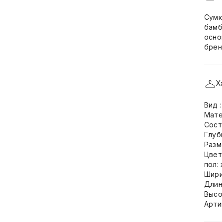
Сумк
бамб
осно
брен
Х
Вид 
Мате
Сост
Глуб
Разм
Цвет
пол:
Шири
Длин
Высо
Арти