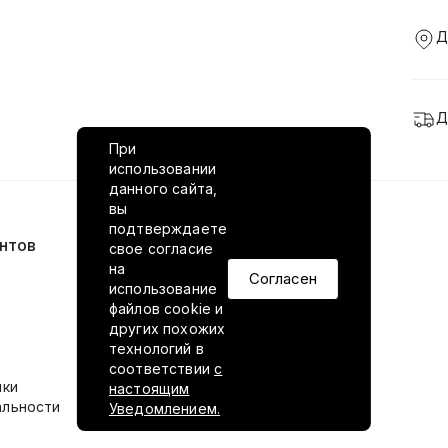
Д
Д
При
использовании
данного сайта,
вы
подтверждаете
нтов
VILED в соцсетях
свое согласие
на
Согласен
использование
файлов cookie и
других похожих
технологий в
соответствии
с
ики
настоящим
альности
Уведомлением.