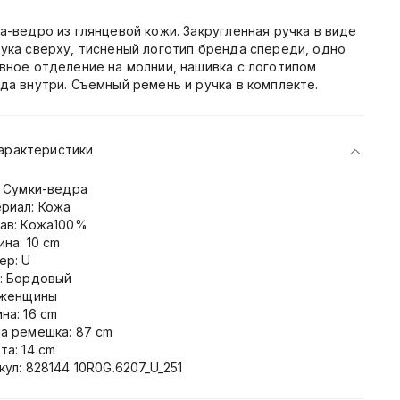
а-ведро из глянцевой кожи. Закругленная ручка в виде
ука сверху, тисненый логотип бренда спереди, одно
вное отделение на молнии, нашивка с логотипом
да внутри. Съемный ремень и ручка в комплекте.
арактеристики
: Сумки-ведра
риал: Кожа
ав: Кожа100%
ина: 10 cm
ер: U
: Бордовый
 женщины
на: 16 cm
а ремешка: 87 cm
та: 14 cm
кул: 828144 10R0G.6207_U_251