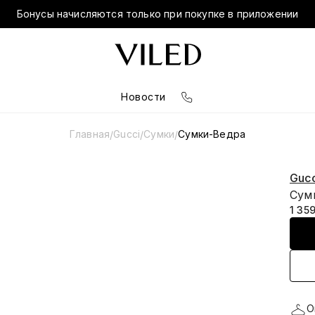
Бонусы начисляются только при покупке в приложении
Новости
Главная
Gucci
Сумки
Сумки-Ведра
/
/
/
Gucc
Сум
1 35
О