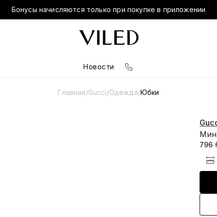
Бонусы начисляются только при покупке в приложении
Новости
Главная
Gucci
Одежда
Юбки
/
/
/
Gucc
Мин
796 