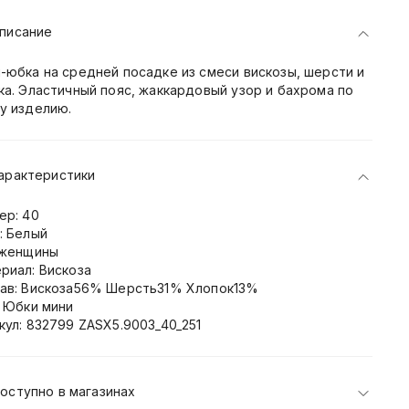
писание
-юбка на средней посадке из смеси вискозы, шерсти и
ка. Эластичный пояс, жаккардовый узор и бахрома по
у изделию.
арактеристики
ер: 40
: Белый
 женщины
риал: Вискоза
ав: Вискоза56% Шерсть31% Хлопок13%
: Юбки мини
кул: 832799 ZASX5.9003_40_251
оступно в магазинах