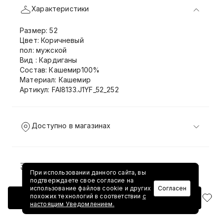
Характеристики
Размер: 52
Цвет: Коричневый
пол: мужской
Вид : Кардиганы
Состав: Кашемир100%
Материал: Кашемир
Артикул: FAI8133.J1YF_52_252
Доступно в магазинах
Доставка и возврат
При использовании данного сайта, вы
подтверждаете свое согласие на
использование файлов cookie и других
Согласен
похожих технологий в соответствии
с
Добавить в корзину
настоящим Уведомлением.