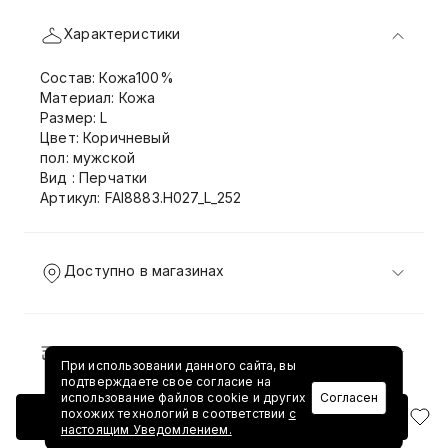
Характеристики
Состав: Кожа100%
Материал: Кожа
Размер: L
Цвет: Коричневый
пол: мужской
Вид : Перчатки
Артикул: FAI8883.H027_L_252
Доступно в магазинах
Доставка и возврат
При использовании данного сайта, вы
подтверждаете свое согласие на
использование файлов cookie и других
Согласен
похожих технологий в соответствии
с
Добавить в корзину
настоящим Уведомлением.