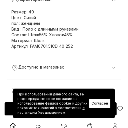
Размер: 40
Цвет: Синий
пол: женщины
Вид : Поло с длинными рукавами
Состав: Шёлк55% Хлопок45%
Материал: Шёлк
Артикул: FAM0701.51CD_40_252
Доступно в магазинах
Доставка и возврат
При использовании данного сайта, вы
подтверждаете свое согласие на
использование файлов cookie и других
Согласен
похожих технологий в соответствии
с
Добавить в корзину
настоящим Уведомлением.