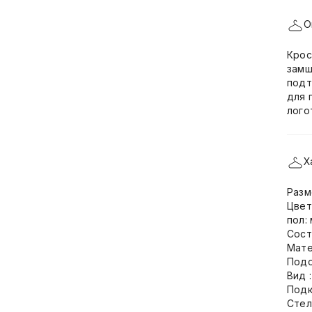
О
Крос
замш
подт
для 
лого
Х
Разм
Цвет
пол:
Сост
Мате
Подо
Вид 
Подк
Стел