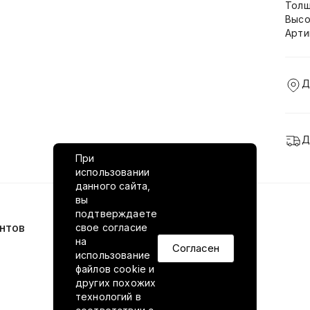
Толщ
Высо
Арти
Д
Д
При
использовании
данного сайта,
вы
подтверждаете
нтов
VILED в соцсетях
свое согласие
на
Согласен
использование
файлов cookie и
других похожих
технологий в