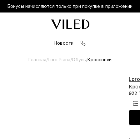
Бонусы начисляются только при покупке в приложении
Новости
Главная
Loro Piana
Обувь
Кроссовки
/
/
/
Loro
Кро
922 