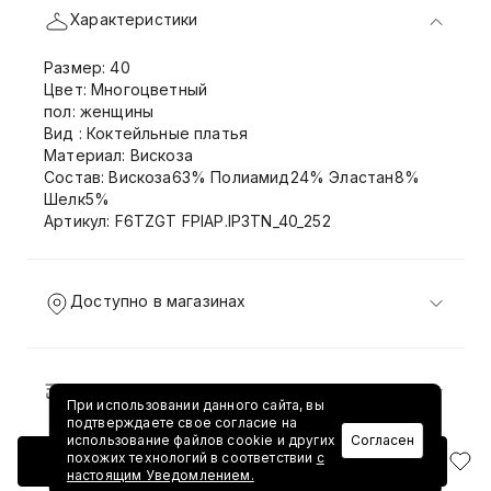
Характеристики
Размер: 40
Цвет: Многоцветный
пол: женщины
Вид : Коктейльные платья
Материал: Вискоза
Состав: Вискоза63% Полиамид24% Эластан8%
Шелк5%
Артикул: F6TZGT FPIAP.IP3TN_40_252
Доступно в магазинах
Доставка и возврат
При использовании данного сайта, вы
подтверждаете свое согласие на
использование файлов cookie и других
Согласен
похожих технологий в соответствии
с
Добавить в корзину
настоящим Уведомлением.