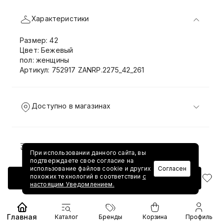
Характеристики
Размер: 42
Цвет: Бежевый
пол: женщины
Артикул: 752917 ZANRP.2275_42_261
Доступно в магазинах
Доставка и возврат
При использовании данного сайта, вы
подтверждаете свое согласие на
использование файлов cookie и других
Согласен
похожих технологий в соответствии
с
Добавить в корзину
настоящим Уведомлением.
Главная
Каталог
Бренды
Корзина
Профиль