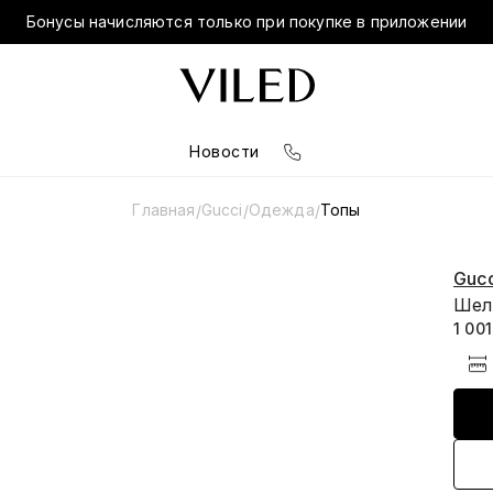
Бонусы начисляются только при покупке в приложении
Новости
Главная
Gucci
Одежда
Топы
/
/
/
Gucc
Шел
1 00