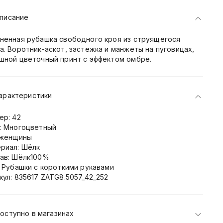
писание
ненная рубашка свободного кроя из струящегося
а. Воротник-аскот, застежка и манжеты на пуговицах,
шной цветочный принт с эффектом омбре.
арактеристики
ер: 42
: Многоцветный
 женщины
риал: Шёлк
ав: Шёлк100%
: Рубашки с короткими рукавами
кул: 835617 ZATG8.5057_42_252
оступно в магазинах