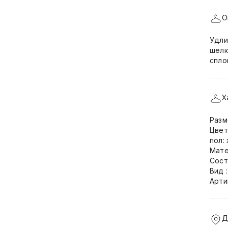
О
Удли
шелк
спло
Х
Разм
Цвет
пол:
Мате
Сост
Вид 
Арти
Д