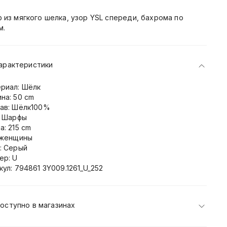
 из мягкого шелка, узор YSL спереди, бахрома по
м.
арактеристики
риал: Шёлк
на: 50 cm
ав: Шёлк100%
: Шарфы
а: 215 cm
 женщины
: Серый
ер: U
кул: 794861 3Y009.1261_U_252
оступно в магазинах