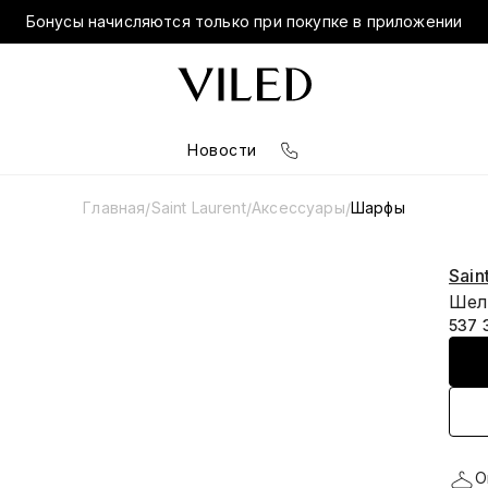
Бонусы начисляются только при покупке в приложении
Новости
Главная
Saint Laurent
Аксессуары
Шарфы
/
/
/
Sain
Шел
537 
О