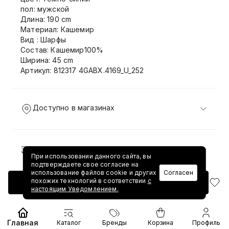
пол: мужской
Длина: 190 cm
Материал: Кашемир
Вид : Шарфы
Состав: Кашемир100%
Ширина: 45 cm
Артикул: 812317 4GABX.4169_U_252
Доступно в магазинах
Доставка и возврат
При использовании данного сайта, вы
подтверждаете свое согласие на
использование файлов cookie и других
Согласен
похожих технологий в соответствии
с
Добавить в корзину
настоящим Уведомлением.
Главная
Каталог
Бренды
Корзина
Профиль