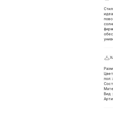
Стил
идеа
повс
солн
фирм
обес
унив
Х
Разм
Цвет
пол:
Сост
Мате
Вид 
Арти