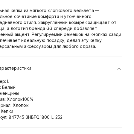
ьная кепка из мягкого хлопкового вельвета —
льное сочетание комфорта и утончённого
едневного стиля. Закруглённый козырёк защищает от
ца, а логотип бренда GG спереди добавляет
енный акцент. Регулируемый ремешок на кнопках сзади
печивает идеальную посадку, делая эту кепку
ерсальным аксессуаром для любого образа.
арактеристики
ер: L
: Белый
 женщины
ав: Хлопок100%
риал: Хлопок
: Кепки
кул: 847745 3HBFQ.1800_L_252