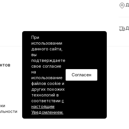
Д
Д
При
использовании
данного сайта,
вы
подтверждаете
нтов
VILED в соцсетях
свое согласие
на
Согласен
использование
файлов cookie и
других похожих
технологий в
соответствии
с
ики
настоящим
альности
Уведомлением.