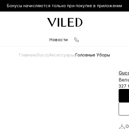
Бонусы начисляются только при покупке в приложении
Новости
Главная
Gucci
Аксессуары
Головные Уборы
/
/
/
Gucc
Вел
327 
О