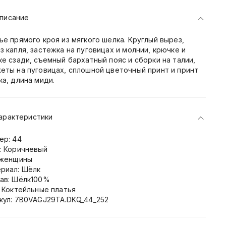
писание
ье прямого кроя из мягкого шелка. Круглый вырез,
з капля, застежка на пуговицах и молнии, крючке и
ке сзади, съемный бархатный пояс и сборки на талии,
еты на пуговицах, сплошной цветочный принт и принт
ка, длина миди.
арактеристики
ер: 44
: Коричневый
 женщины
риал: Шёлк
ав: Шёлк100%
: Коктейльные платья
кул: 7B0VAGJ29TA.DKQ_44_252