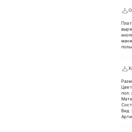
О
Плат
выре
кноп
манж
поль
Х
Разм
Цвет
пол:
Мате
Сост
Вид 
Арти