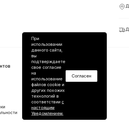
Д
Д
При
использовании
данного сайта,
вы
подтверждаете
нтов
VILED в соцсетях
свое согласие
на
Согласен
использование
файлов cookie и
других похожих
технологий в
соответствии
с
ики
настоящим
альности
Уведомлением.