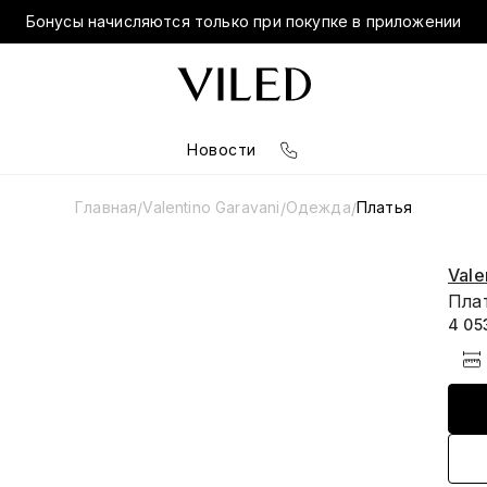
Бонусы начисляются только при покупке в приложении
Новости
Главная
Valentino Garavani
Одежда
Платья
/
/
/
Vale
Пла
4 05