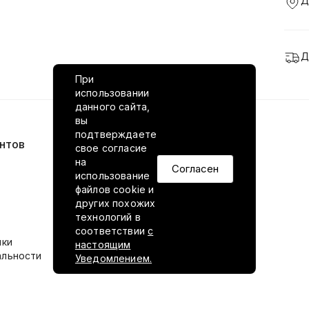
Д
Д
При
использовании
данного сайта,
вы
подтверждаете
нтов
VILED в соцсетях
свое согласие
на
Согласен
использование
файлов cookie и
других похожих
технологий в
соответствии
с
ики
настоящим
альности
Уведомлением.