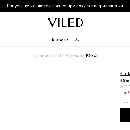
Бонусы начисляются только при покупке в приложении
Новости
Главная
Simkhai
Одежда
Юбки
/
/
/
Simk
Юбк
263 
-5