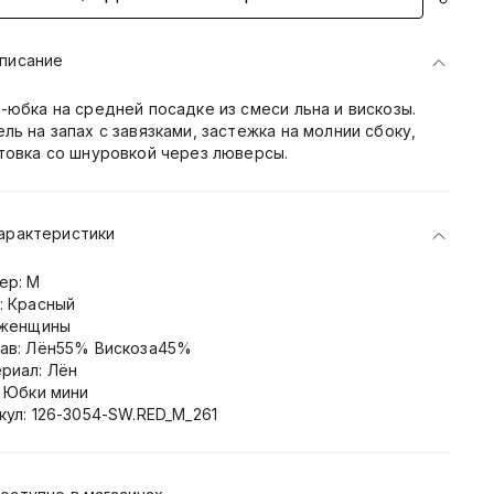
писание
-юбка на средней посадке из смеси льна и вискозы.
ль на запах с завязками, застежка на молнии сбоку,
товка со шнуровкой через люверсы.
арактеристики
ер: M
: Красный
 женщины
ав: Лён55% Вискоза45%
риал: Лён
: Юбки мини
кул: 126-3054-SW.RED_M_261