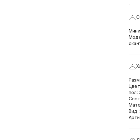
О
Мини
Моде
окан
Х
Разм
Цвет
пол:
Сост
Мате
Вид 
Арти