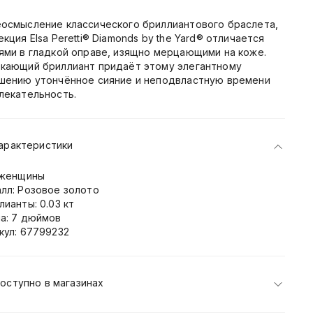
осмысление классического бриллиантового браслета,
екция Elsa Peretti® Diamonds by the Yard® отличается
ями в гладкой оправе, изящно мерцающими на коже.
кающий бриллиант придаёт этому элегантному
шению утончённое сияние и неподвластную времени
лекательность.
арактеристики
 женщины
лл: Розовое золото
лианты: 0.03 кт
а: 7 дюймов
кул: 67799232
оступно в магазинах