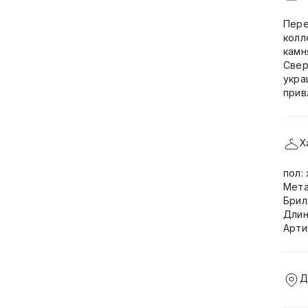
Пере
колл
камн
Свер
укра
прив
Х
пол:
Мета
Брил
Длин
Арти
Д