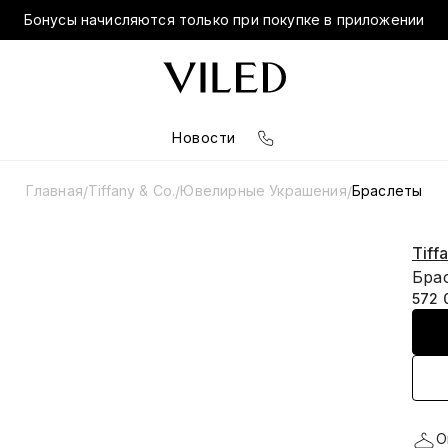
Бонусы начисляются только при покупке в приложении
Новости
Главная
Tiffany & Co.
Ювелирные Украшения
Браслеты
/
/
/
Tiff
Брас
572 
О