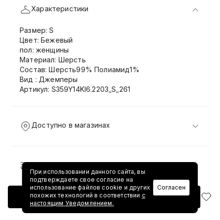
Характеристики
Размер: S
Цвет: Бежевый
пол: женщины
Материал: Шерсть
Состав: Шерсть99% Полиамид1%
Вид : Джемперы
Артикул: S359Y14KI6.2203_S_261
Доступно в магазинах
Доставка и возврат
При использовании данного сайта, вы
подтверждаете свое согласие на
использование файлов cookie и других
Согласен
похожих технологий в соответствии
с
Добавить в корзину
настоящим Уведомлением.