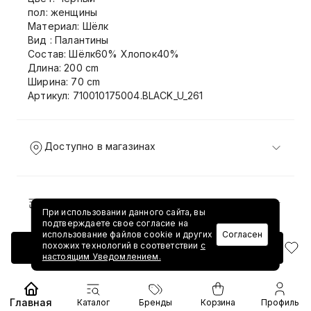
пол: женщины
Материал: Шёлк
Вид : Палантины
Состав: Шёлк60% Хлопок40%
Длина: 200 cm
Ширина: 70 cm
Артикул: 710010175004.BLACK_U_261
Доступно в магазинах
Доставка и возврат
При использовании данного сайта, вы
подтверждаете свое согласие на
использование файлов cookie и других
Согласен
похожих технологий в соответствии
с
Добавить в корзину
настоящим Уведомлением.
Главная
Каталог
Бренды
Корзина
Профиль