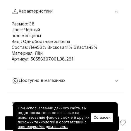
Характеристики
Размер: 38
Цвет: Черный
пол: женщины
Вид : Однобортные жакеты
Состав: Лён56% Вискоза41% Эластан3%
Материал: Лён
Артикул: 50558307.001_38_261
Доступно в магазинах
Доставка и возврат
При использовании данного сайта, вы
подтверждаете свое согласие на
использование файлов cookie и других
Согласен
похожих технологий в соответствии
с
Добавить в корзину
настоящим Уведомлением.