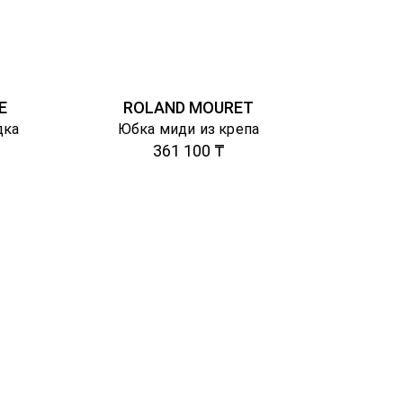
E
ROLAND MOURET
дка
Юбка миди из крепа
361 100 ₸