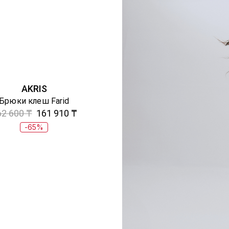
AKRIS
Брюки клеш Farid
62 600 ₸
161 910 ₸
-65%