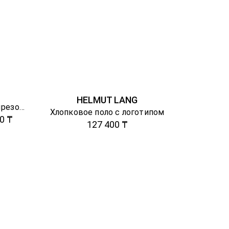
HELMUT LANG
Двубортный жакет с вырезом на спине
Хлопковое поло с логотипом
0 ₸
127 400 ₸