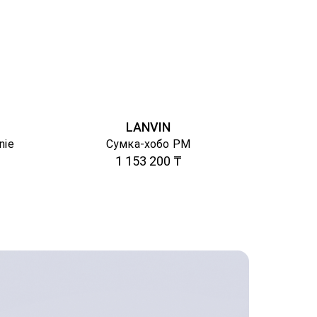
LANVIN
nie
Сумка-хобо PM
1 153 200 ₸