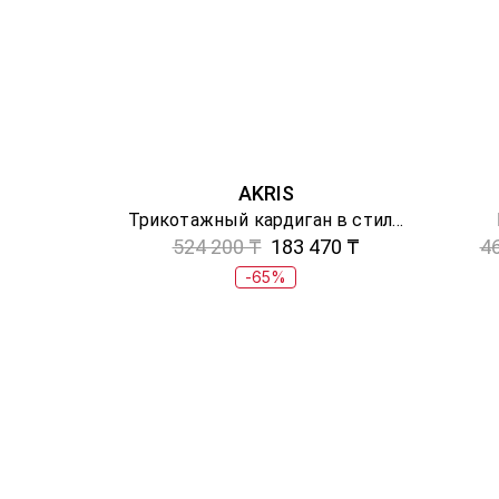
AKRIS
Трикотажный кардиган в стиле колор-блок
524 200 ₸
183 470 ₸
4
-65%