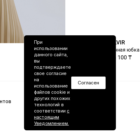
LVIR
При
использовании
Плиссированная юбка
данного сайта,
366 100 ₸
вы
подтверждаете
свое согласие
на
Согласен
использование
файлов cookie и
других похожих
нтов
VILED в соцсетях
технологий в
соответствии
с
настоящим
Уведомлением.