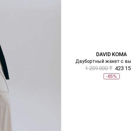
DAVID KOMA
1 209 000 ₸
423 15
-65%