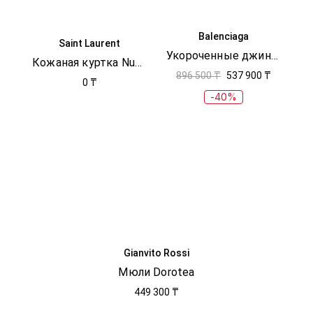
Balenciaga
Saint Laurent
Укороченные джинсы с логотипом
Кожаная куртка Numbuck
896 500 ₸
537 900 ₸
0 ₸
-40%
Gianvito Rossi
Мюли Dorotea
449 300 ₸