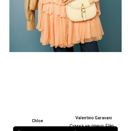
Valentino Garavani
Chloe
Сумка на плечо Flâneuse small
Плиссированное платье-накидка