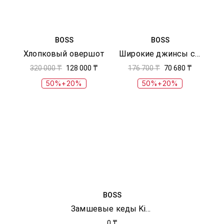
BOSS
BOSS
Хлопковый овершот
Широкие джинсы с логотипом
320 000 ₸
128 000 ₸
176 700 ₸
70 680 ₸
50%+20%
50%+20%
BOSS
Замшевые кеды Kieran
0 ₸