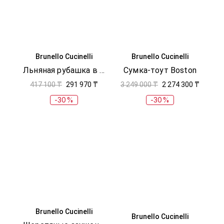
Brunello Cucinelli
Brunello Cucinelli
Льняная рубашка в полоску
Сумка-тоут Boston
417 100 ₸
291 970 ₸
3 249 000 ₸
2 274 300 ₸
-30%
-30%
Brunello Cucinelli
Brunello Cucinelli