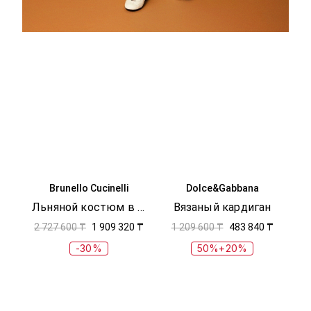
Brunello Cucinelli
Dolce&Gabbana
Льняной костюм в полоску
Вязаный кардиган
2 727 600 ₸
1 909 320 ₸
1 209 600 ₸
483 840 ₸
-30%
50%+20%