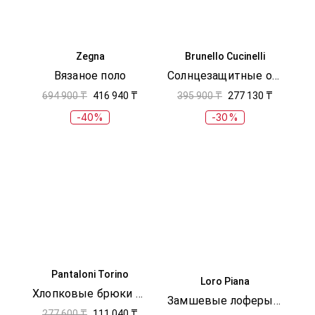
Zegna
Brunello Cucinelli
Вязаное поло
Солнцезащитные очки
694 900 ₸
416 940 ₸
395 900 ₸
277 130 ₸
-40%
-30%
Pantaloni Torino
Loro Piana
Хлопковые брюки карго
Замшевые лоферы Serge Tassel Walk
277 600 ₸
111 040 ₸