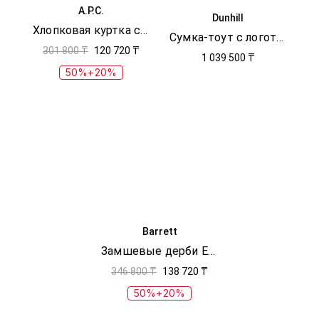
A.P.C.
Dunhill
Хлопковая куртка с логотипом
Сумка-тоут с логотипом
301 800 ₸
120 720 ₸
1 039 500 ₸
50%+20%
Barrett
Замшевые дерби Edwin
346 800 ₸
138 720 ₸
50%+20%