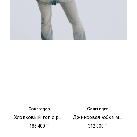
Courreges
Courreges
Хлопковый топ с ремешком
Джинсовая юбка мини
186 400 ₸
312 800 ₸