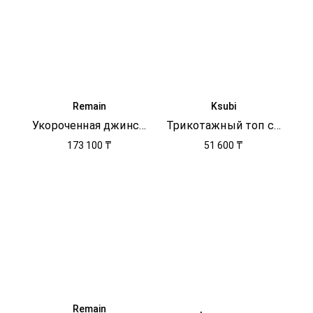
Remain
Ksubi
Укороченная джинсовая куртка
Трикотажный топ с логотипом
173 100 ₸
51 600 ₸
Remain