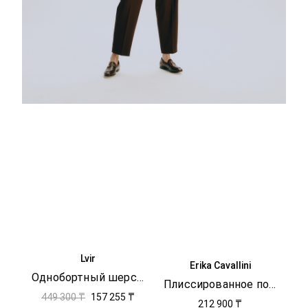
Lvir
Erika Cavallini
Однобортный шерстяной жакет
Плиссированное поло
449 300 ₸
157 255 ₸
212 900 ₸