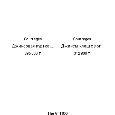
Courreges
Courreges
Джинсовая куртка с эффектом потертости
Джинсы клеш с логотипом
396 000 ₸
312 800 ₸
The ATTICO