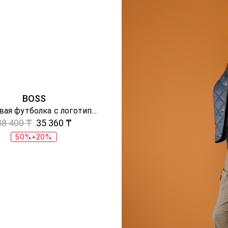
BOSS
Хлопковая футболка с логотипом
88 400 ₸
35 360 ₸
50%+20%