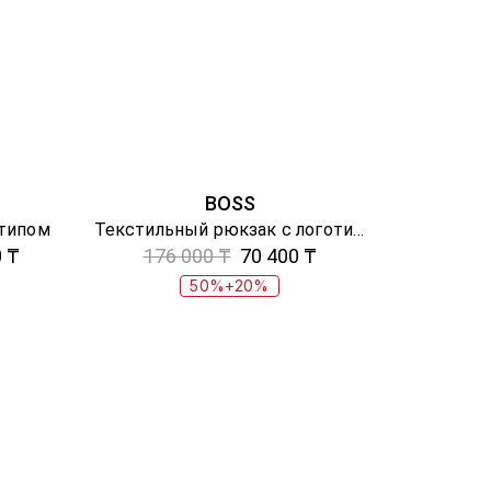
BOSS
отипом
Текстильный рюкзак с логотипом
 ₸
176 000 ₸
70 400 ₸
50%+20%