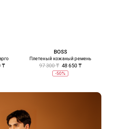
BOSS
арго
Плетеный кожаный ремень
 ₸
97 300 ₸
48 650 ₸
-50%