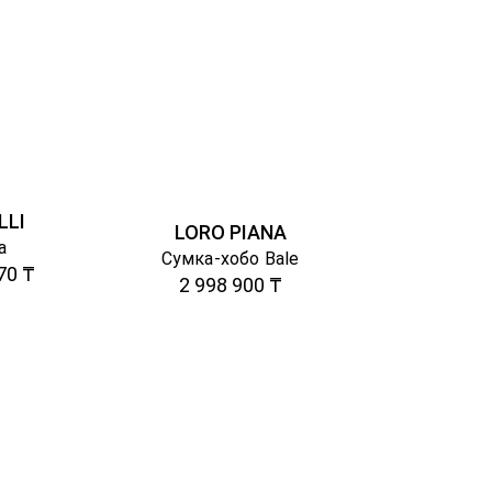
LLI
LORO PIANA
а
Сумка-хобо Bale
70 ₸
2 998 900 ₸