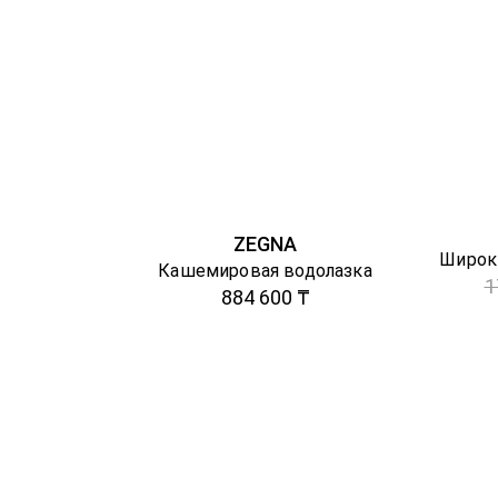
ZEGNA
Широк
Кашемировая водолазка
1
884 600 ₸