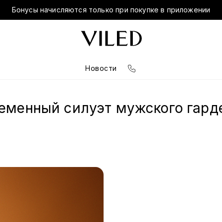
Бонусы начисляются только при покупке в приложении
Новости
еменный силуэт мужского гард