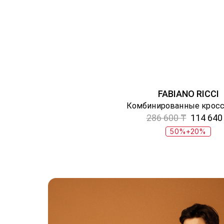
FABIANO RICCI
286 600 ₸
114 640
50%+20%