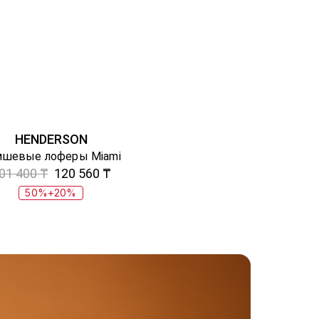
HENDERSON
мшевые лоферы Miami
01 400 ₸
120 560 ₸
50%+20%