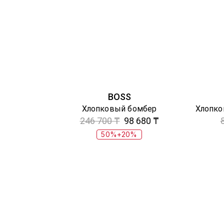
BOSS
Хлопковый бомбер
246 700 ₸
98 680 ₸
50%+20%