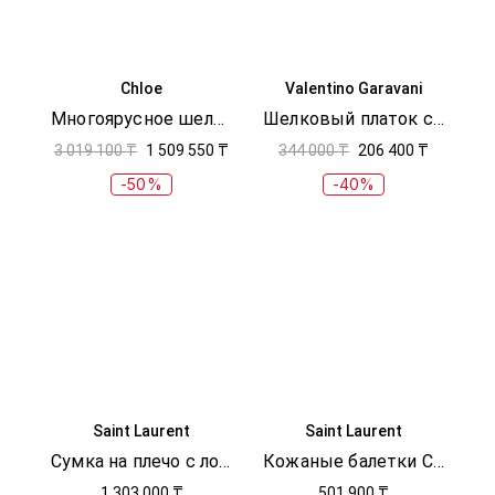
Chloe
Valentino Garavani
Многоярусное шелковое платье
Шелковый платок с цветочным принтом
3 019 100 ₸
1 509 550 ₸
344 000 ₸
206 400 ₸
-50%
-40%
Saint Laurent
Saint Laurent
Сумка на плечо с логотипом
Кожаные балетки Caroline
1 303 000 ₸
501 900 ₸