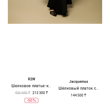
R2W
Jacquemus
Шелковое платье-комбинация
Шёлковый платок с принтом
426 600 ₸
213 300 ₸
144 500 ₸
-50%