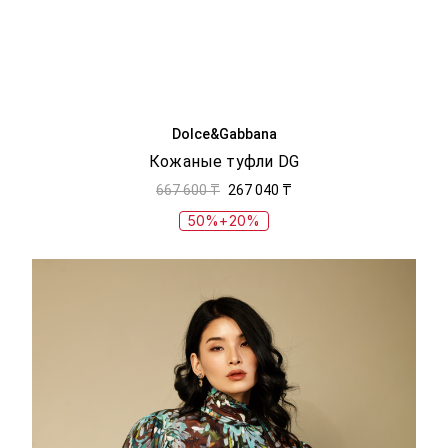
Dolce&Gabbana
Кожаные туфли DG
667 600 ₸
267 040 ₸
50%+20%