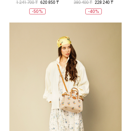
1 241 700 ₸
620 850 ₸
380 400 ₸
228 240 ₸
-50%
-40%