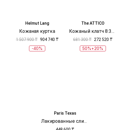
Helmut Lang
The ATTICO
Кожаная куртка
Кожаный клатч 8:30 PM
1 507 900 ₸
904 740 ₸
681 300 ₸
272 520 ₸
-40%
50%+20%
Paris Texas
Лакированные слингбэки Lidia 105
448 600 ₸