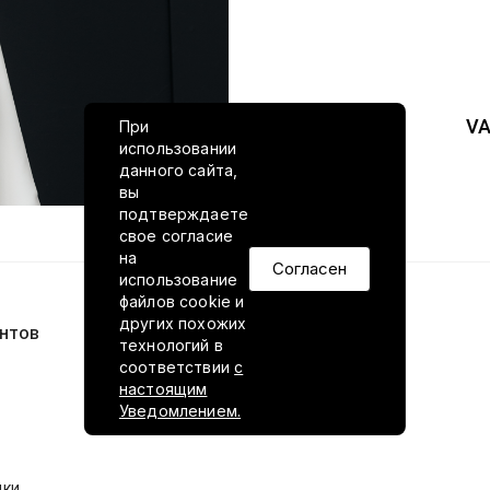
VA
При
использовании
данного сайта,
вы
подтверждаете
свое согласие
на
Согласен
использование
файлов cookie и
других похожих
нтов
VILED в соцсетях
технологий в
соответствии
с
настоящим
Уведомлением.
ики