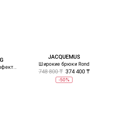
JACQUEMUS
G
Широкие брюки Rond
Рубашка из поплина с эффектом многослойности
748 800 ₸
374 400 ₸
-50%