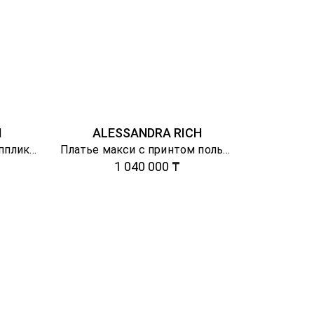
M
ALESSANDRA RICH
Трикотажное платье с аппликацией
Платье макси с принтом полька
1 040 000 ₸