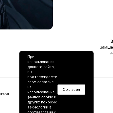
S
4
При
использовании
данного сайта,
вы
подтверждаете
свое согласие
на
Согласен
использование
нтов
VILED в соцсетях
файлов cookie и
других похожих
технологий в
соответствии
с