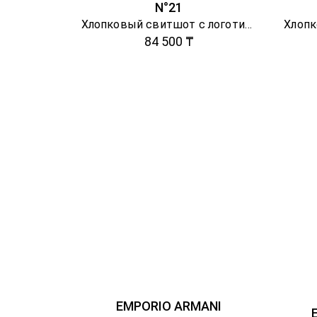
N°21
Хлопковый свитшот с логотипом
Хлопк
84 500 ₸
EMPORIO ARMANI