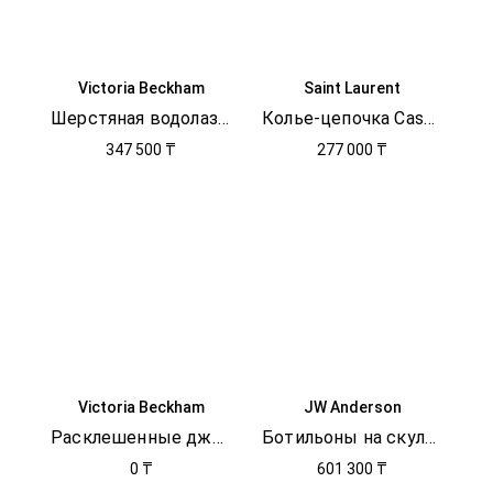
Victoria Beckham
Saint Laurent
Шерстяная водолазка
Колье-цепочка Cassandre
347 500 ₸
277 000 ₸
Victoria Beckham
JW Anderson
Расклешенные джинсы с логотипом
Ботильоны на скульптурном каблуке
0 ₸
601 300 ₸