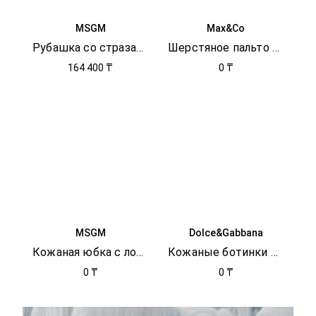
MSGM
Max&Co
Рубашка со стразами
Шерстяное пальто с поясом
164 400 ₸
0 ₸
MSGM
Dolce&Gabbana
Кожаная юбка с логотипом
Кожаные ботинки DG
0 ₸
0 ₸