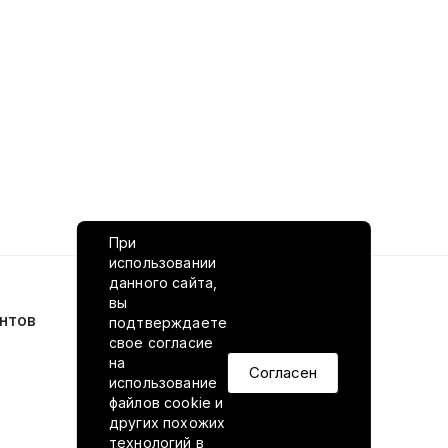
При
использовании
данного сайта,
вы
нтов
VILED в соцсетях
подтверждаете
свое согласие
на
Согласен
использование
файлов cookie и
других похожих
технологий в