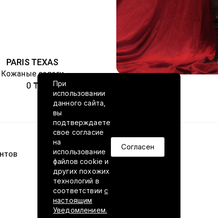
PARIS TEXAS
Кожаные сапоги
При
0 ₸
использовании
данного сайта,
вы
подтверждаете
свое согласие
на
Согласен
использование
нтов
VILED в соцсетях
файлов cookie и
других похожих
технологий в
соответствии
с
настоящим
Уведомлением.