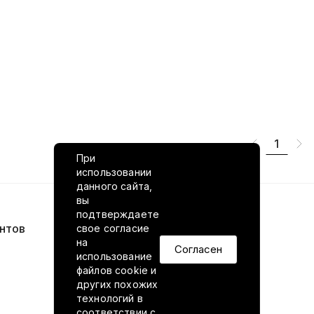
1
При
использовании
данного сайта,
вы
подтверждаете
нтов
VILED в соцсетях
свое согласие
на
Согласен
использование
файлов cookie и
других похожих
технологий в
соответствии
с