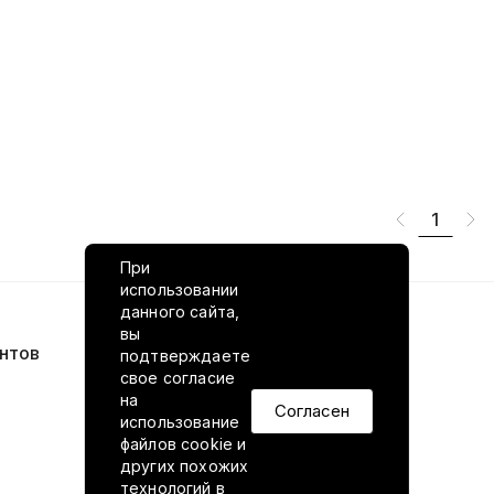
1
При
использовании
данного сайта,
вы
нтов
VILED в соцсетях
подтверждаете
свое согласие
на
Согласен
использование
файлов cookie и
других похожих
технологий в