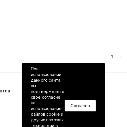
1
При
использовании
данного сайта,
вы
нтов
VILED в соцсетях
подтверждаете
свое согласие
на
Согласен
использование
файлов cookie и
других похожих
технологий в