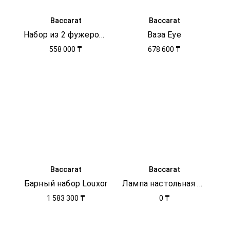
Baccarat
Baccarat
Набор из 2 фужеров Flutissimo
Ваза Eye
558 000 ₸
678 600 ₸
Baccarat
Baccarat
Барный набор Louxor
Лампа настольная Bon Jour Versailles
1 583 300 ₸
0 ₸