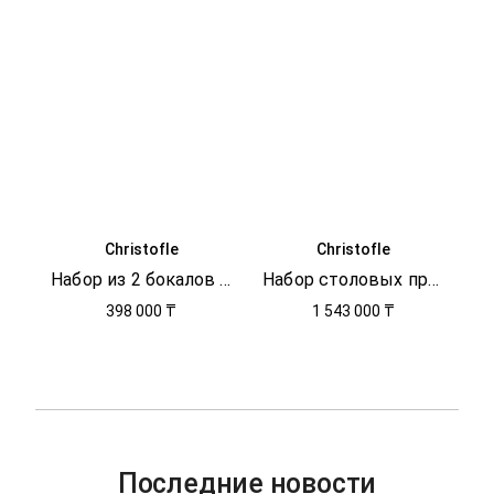
Christofle
Christofle
Набор из 2 бокалов для шампанского Kawali
Набор столовых приборов Christofle Mood Precious
398 000 ₸
1 543 000 ₸
Последние новости