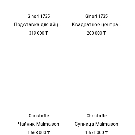
Ginori 1735
Ginori 1735
Подставка для яйца Oro di Doccia
Квадратное центральное блюдо
319 000 ₸
203 000 ₸
Christofle
Christofle
Чайник Malmaison
Супница Malmaison
1 568 000 ₸
1 671 000 ₸