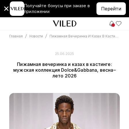
Получайте бонусы при заказе в
Перейти
приложении
/
/
Пижамная Вечеринка И Казах В Кастинге: Мужская Коллекция Dolce&Gabbana, Весна–Лето 2026
Главная
Новости
25.06.2025
Пижамная вечеринка и казах в кастинге:
мужская коллекция Dolce&Gabbana, весна–
лето 2026