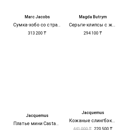
Marc Jacobs
Magda Butrym
Сумка-хобо со стразами
Серьги-клипсы с жемчугом
313 200 ₸
294 100 ₸
Jacquemus
Jacquemus
Кожаные слингбэки Cubisto basses
Платье мини Castagna
441 000 ₸
220 500 ₸