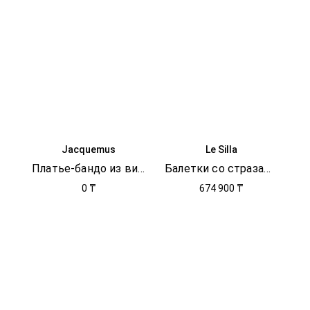
Jacquemus
Le Silla
Платье-бандо из вискозы
Балетки со стразами Gilda
0 ₸
674 900 ₸