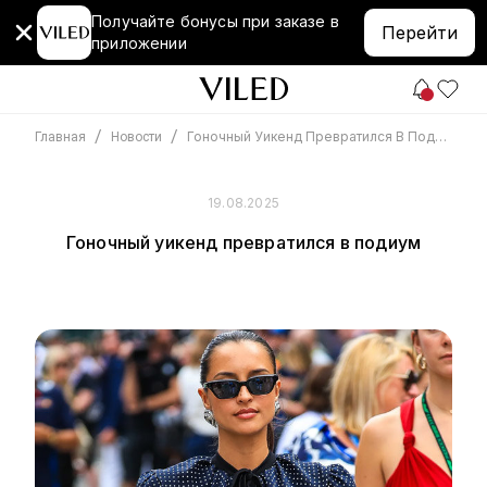
Получайте бонусы при заказе в
Перейти
приложении
/
/
Гоночный Уикенд Превратился В Подиум
Главная
Новости
19.08.2025
Гоночный уикенд превратился в подиум