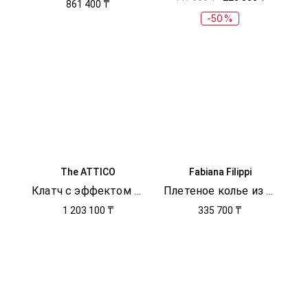
861 400 ₸
-50%
The ATTICO
Fabiana Filippi
Клатч с эффектом металлик Midnight
Плетеное колье из цепи мониль
1 203 100 ₸
335 700 ₸