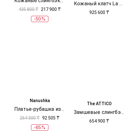
Кожаные слингбэки в стиле колор-блок
Кожаный клатч La Pochette Salon
435 800 ₸
217 900 ₸
925 600 ₸
-50%
Nanushka
The ATTICO
Платье-рубашка из поплина
Замшевые слингбэки Grid
264 300 ₸
92 505 ₸
654 900 ₸
-65%