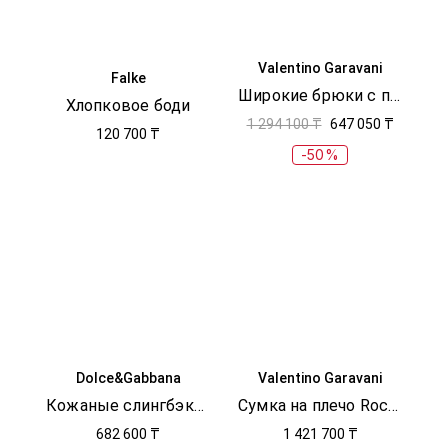
Valentino Garavani
Falke
Широкие брюки с принтом
Хлопковое боди
1 294 100 ₸
647 050 ₸
120 700 ₸
-50%
Dolce&Gabbana
Valentino Garavani
Кожаные слингбэки Devotion
Сумка на плечо Rockstud
682 600 ₸
1 421 700 ₸