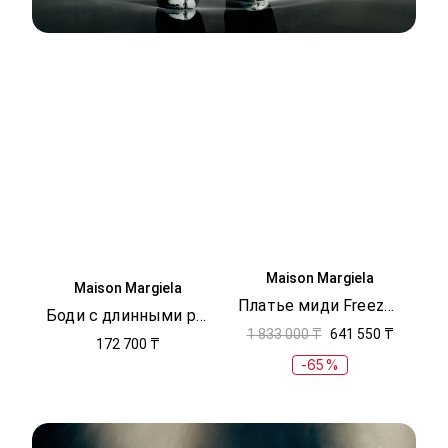
Maison Margiela
Maison Margiela
Платье миди Freeze-frame
Боди с длинными рукавами
1 833 000 ₸
641 550 ₸
172 700 ₸
-65%