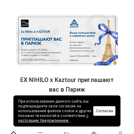
EX NIHILO x Kaztour приглашают
вас в Париж
При использовании данного сайта, вы
24.06.2026
подтверждаете свое согласие на
использование файлов cookie и других
Согласен
похожих технологий в соответствии
с
настоящим Уведомлением.