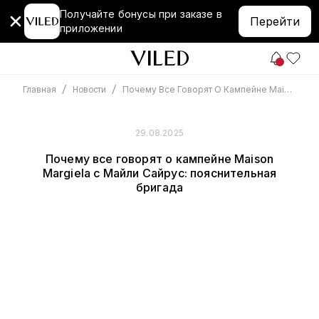
Получайте бонусы при заказе в
Перейти
приложении
/
/
Почему Все Говорят О Кампейне Maison Margiela С Майли Сайрус: Пояснительная Бригада
Главная
Новости
29.08.2025
Почему все говорят о кампейне Maison
Margiela с Майли Сайрус: пояснительная
бригада