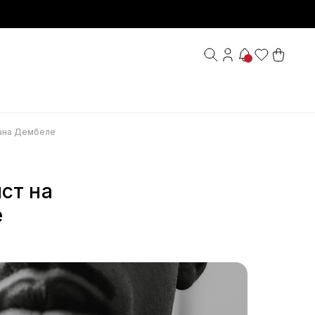
мана Дембеле
ст на
е