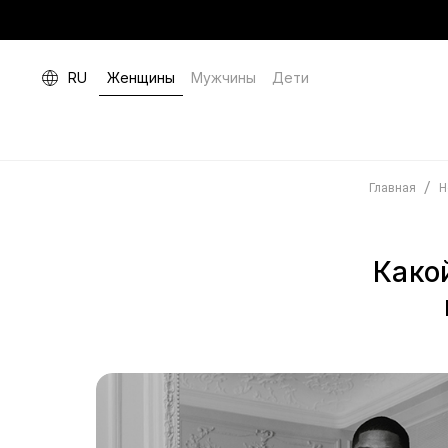
RU
Женщины
Мужчины
Дети
/
Главная
Н
Како