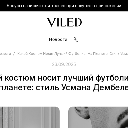
Бонусы начисляются только при покупке в приложении
Новости
/
Какой Костюм Носит Лучший Футболист На Планете: Стиль Ус
овости
23.09.2025
й костюм носит лучший футболи
планете: стиль Усмана Дембел