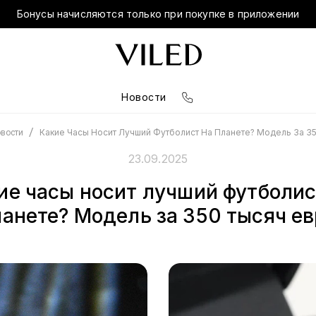
Бонусы начисляются только при покупке в приложении
Новости
/
Какие Часы Носит Лучший Футболист На Планете? Модель За 3
вости
23.09.2025
ие часы носит лучший футболис
ланете? Модель за 350 тысяч ев