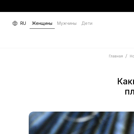
RU
Женщины
Мужчины
Дети
/
Главная
Но
Как
п