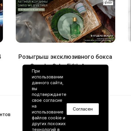
4
Розыгрыш эксклюзивного бокса
Creed в Saks Fifth Avenue
При
использовании
10.07.2026
данного сайта,
вы
подтверждаете
свое согласие
на
Согласен
использование
нтов
VILED в соцсетях
файлов cookie и
других похожих
технологий в