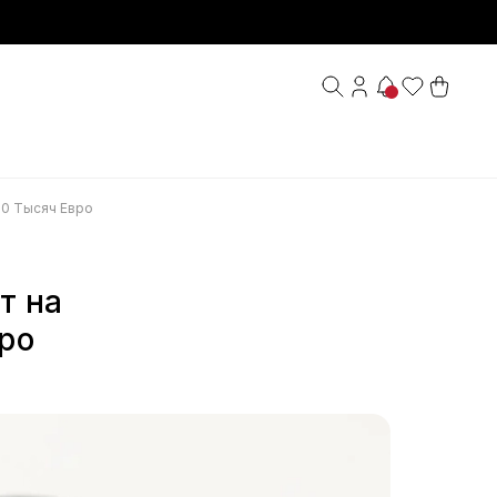
50 Тысяч Евро
т на
ро