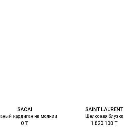
SACAI
SAINT LAURENT
заный кардиган на молнии
Шелковая блузка
0 ₸
1 820 100 ₸