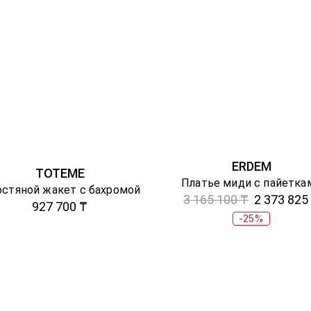
ERDEM
TOTEME
Платье миди с пайетка
стяной жакет с бахромой
3 165 100 ₸
2 373 825
927 700 ₸
-25%